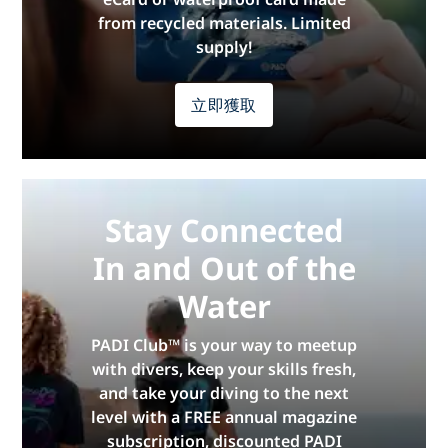
from recycled materials. Limited
supply!
立即獲取
Stay Connected
In and Out of the
Water
PADI Club™ is your way to meetup
with divers, keep your skills fresh,
and take your diving to the next
level with a FREE annual magazine
subscription, discounted PADI