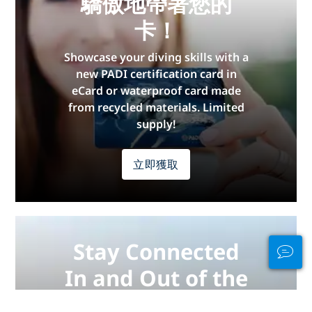
驕傲地帶著您的
卡！
Showcase your diving skills with a
new PADI certification card in
eCard or waterproof card made
from recycled materials. Limited
supply!
立即獲取
Stay Connected
In and Out of the
Water