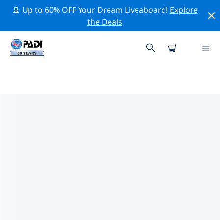
🚢 Up to 60% OFF Your Dream Liveaboard!
Explore
the Deals
威克菲附近的熱門潛水地點
目前沒有列出 威克菲的潛水地點。
借助上面的篩選器或交互式地圖，探索 威克菲 點附近的潛
水點。如果您知道該站點，還可以查看每個潛水地點的詳細
信息頁面並投票。