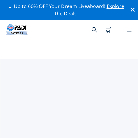
🚢 Up to 60% OFF Your Dream Liveaboard!
Explore
the Deals
威克菲的PADI 潛水中心
使用上面的篩選項或交互式地圖找到適合您需求的 PADI 潛
水店 威克菲 。我們所有的潛水中心 威克菲 都提供出色的訓
練、大量有趣的活動，並遵守 PADI 嚴格的質量標準。