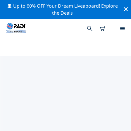
🚢 Up to 60% OFF Your Dream Liveaboard!
Explore
the Deals
焦約薩馬雷阿附近的熱門潛水地點
目前沒有列出 焦約薩馬雷阿的潛水地點。
借助上面的篩選器或交互式地圖，探索 焦約薩馬雷阿 點附
近的潛水點。如果您知道該站點，還可以查看每個潛水地點
的詳細信息頁面並投票。