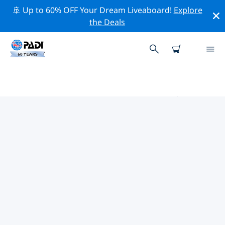
🚢 Up to 60% OFF Your Dream Liveaboard!
Explore
the Deals
焦約薩馬雷阿的PADI 潛水中心
使用上面的篩選項或交互式地圖找到適合您需求的 PADI 潛
水店 焦約薩馬雷阿 。我們所有的潛水中心 焦約薩馬雷阿 都
提供出色的訓練、大量有趣的活動，並遵守 PADI 嚴格的質
量標準。