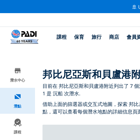
🚢 
課程
保育
旅行
商店
會員
邦比尼亞斯和貝盧港
潛水中心
目前在 邦比尼亞斯和貝盧港附近列出了 7 個潛水
1 是 沉船 次潛水.
借助上面的篩選器或交互式地圖，探索 邦比
潛點
點，還可以查看每個潛水地點的詳細信息頁
課程