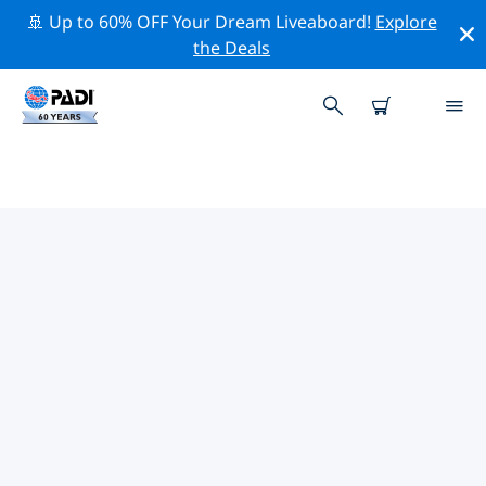
🚢 Up to 60% OFF Your Dream Liveaboard!
Explore
the Deals
邦比尼亞斯和貝盧港的PADI 潛水中
心
使用上面的篩選項或交互式地圖找到適合您需求的 PADI 潛
水店 邦比尼亞斯和貝盧港 。我們所有的潛水中心 邦比尼亞
斯和貝盧港 都提供出色的訓練、大量有趣的活動，並遵守
PADI 嚴格的質量標準。