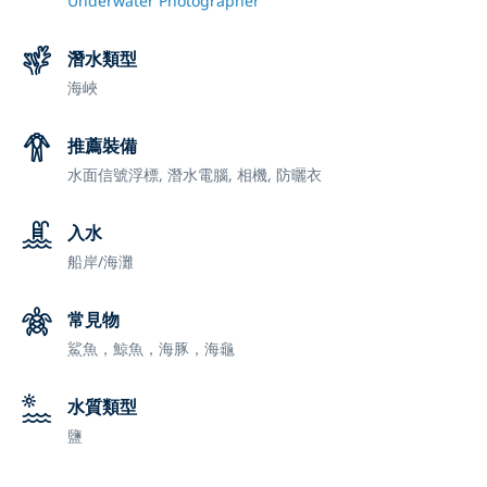
Underwater Photographer
潛水類型
海峽
推薦裝備
水面信號浮標,
潛水電腦,
相機,
防曬衣
入水
船
岸/海灘
常見物
鯊魚，鯨魚，海豚，海龜
水質類型
鹽