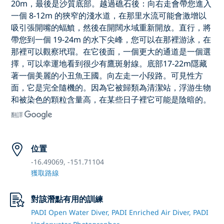
20m，最後是沙質底部。越過礁石後：向右走會帶您進入
一個 8-12m 的狹窄的淺水道，在那里水流可能會激增以
吸引張開嘴的蝠鱝，然後在開闊水域重新開放。直行，將
帶您到一個 19-24m 的水下尖峰，您可以在那裡游泳，在
那裡可以觀察玳瑁。在它後面，一個更大的通道是一個選
擇，可以幸運地看到很少有鷹斑射線。底部17-22m隱藏
著一個美麗的小丑魚王國。向左走一小段路。可見性方
面，它是完全隨機的。因為它被歸類為清潔站，浮游生物
和被染色的顆粒含量高，在某些日子裡它可能是陰暗的。
翻譯
位置
-16.49069, -151.71104
獲取路線
對該潛點有用的訓練
PADI Open Water Diver,
PADI Enriched Air Diver,
PADI