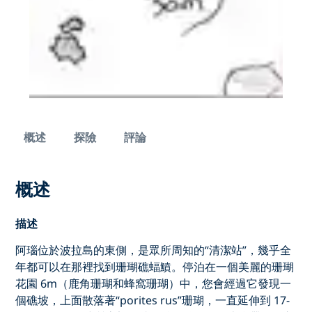
概述
探險
評論
概述
描述
阿瑙位於波拉島的東側，是眾所周知的“清潔站”，幾乎全
年都可以在那裡找到珊瑚礁蝠鱝。停泊在一個美麗的珊瑚
花園 6m（鹿角珊瑚和蜂窩珊瑚）中，您會經過它發現一
個礁坡，上面散落著“porites rus”珊瑚，一直延伸到 17-