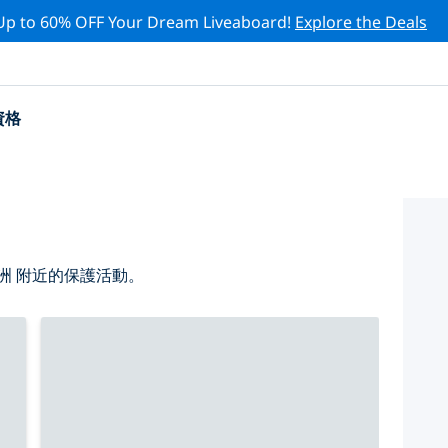
Up to 60% OFF Your Dream Liveaboard!
Explore the Deals
資格
洲 附近的保護活動。