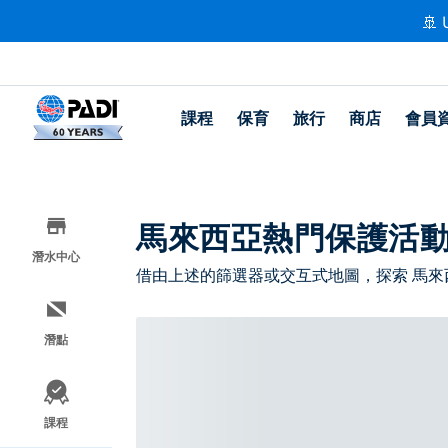
🚢 
課程
保育
旅行
商店
會員
馬來西亞熱門保護活
潛水中心
借由上述的篩選器或交互式地圖，探索 馬來
潛點
課程