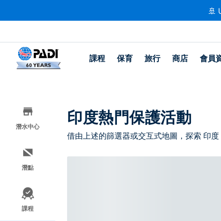
🚢 
課程
保育
旅行
商店
會員
印度熱門保護活動
潛水中心
借由上述的篩選器或交互式地圖，探索 印度
潛點
課程