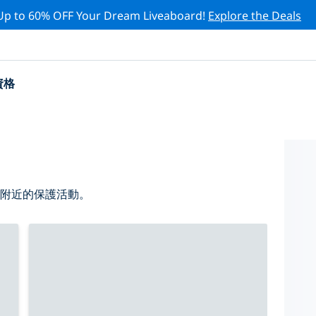
Up to 60% OFF Your Dream Liveaboard!
Explore the Deals
資格
 附近的保護活動。