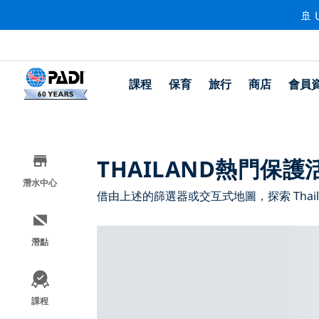
🚢 
課程
保育
旅行
商店
會員
THAILAND熱門保護
潛水中心
借由上述的篩選器或交互式地圖，探索 Thail
潛點
課程