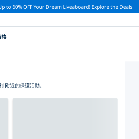
Up to 60% OFF Your Dream Liveaboard!
Explore the Deals
資格
利 附近的保護活動。