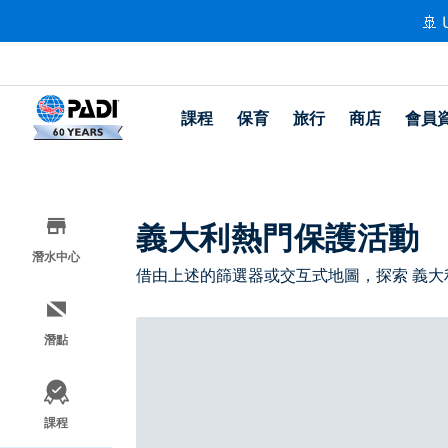
🚢 
課程
保育
旅行
商店
會員
義大利熱門保護活動
潛水中心
借由上述的篩選器或交互式地圖，探索 義大
潛點
課程