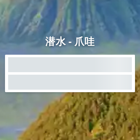
潜水 - 爪哇