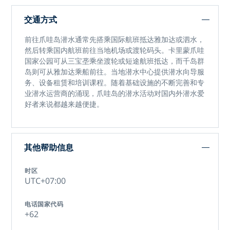
交通方式
前往
爪哇岛潜水
通常先搭乘国际航班抵达雅加达或泗水，
然后转乘国内航班前往当地机场或渡轮码头。卡里蒙爪哇
国家公园可从三宝垄乘坐渡轮或短途航班抵达，而千岛群
岛则可从雅加达乘船前往。当地潜水中心提供潜水向导服
务、设备租赁和培训课程。随着基础设施的不断完善和专
业潜水运营商的涌现，
爪哇岛的潜水活动
对国内外潜水爱
好者来说都越来越便捷。
其他帮助信息
时区
UTC+07:00
电话国家代码
+62