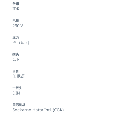
货币
IDR
电压
230 V
压力
巴（bar）
插头
C,
F
语言
印尼语
一级头
DIN
国际机场
Soekarno Hatta Intl. (CGK)