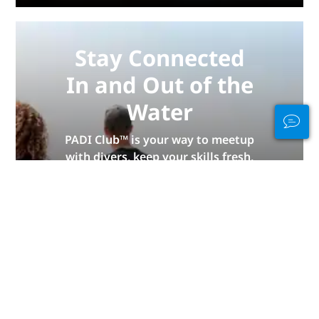
Stay Connected
In and Out of the
Water
PADI Club™ is your way to meetup
with divers, keep your skills fresh,
and take your diving to the next
level with a FREE annual magazine
subscription, discounted PADI
eLearning courses + more!
JOIN NOW