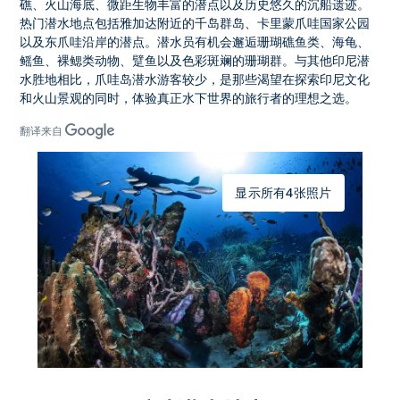
礁、火山海底、微距生物丰富的潜点以及历史悠久的沉船遗迹。
热门潜水地点包括雅加达附近的千岛群岛、卡里蒙爪哇国家公园
以及东爪哇沿岸的潜点。潜水员有机会邂逅珊瑚礁鱼类、海龟、
鳐鱼、裸鳃类动物、躄鱼以及色彩斑斓的珊瑚群。与其他印尼潜
水胜地相比，
爪哇岛潜水游客
较少，是那些渴望在探索印尼文化
和火山景观的同时，体验真正水下世界的旅行者的理想之选。
翻译来自
显示所有4张照片