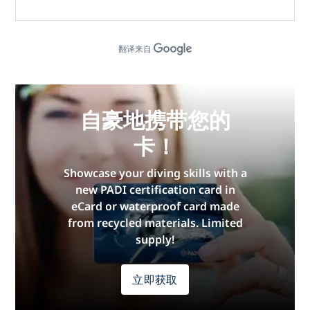
翻译来自
自豪地携带您的
卡！
Showcase your diving skills with a
new PADI certification card in
eCard or waterproof card made
from recycled materials. Limited
supply!
立即获取