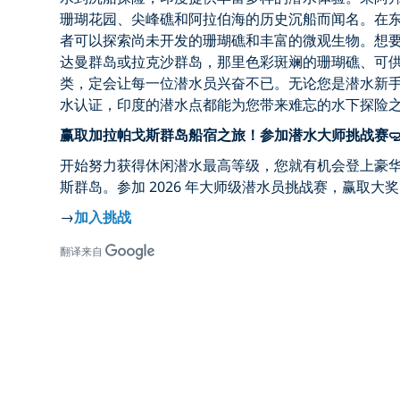
珊瑚花园
、
尖峰礁
和
阿拉伯海
的历史沉船而闻名。在
者
可以探索
尚未开发的珊瑚礁
和丰富的微观生物。想
达曼群岛
或
拉克沙群岛
，那里
色彩斑斓的珊瑚礁
、
可
类，定会让每一位潜水员兴奋不已。无论您是潜水新
水认证
，印度的潜水点都能为您带来难忘的
水下探险
赢取加拉帕戈斯群岛船宿之旅！参加潜水大师挑战赛
开始努力获得休闲潜水最高等级，您就有机会登上豪
斯群岛。参加 2026 年大师级潜水员挑战赛，赢取大
→
加入挑战
翻译来自