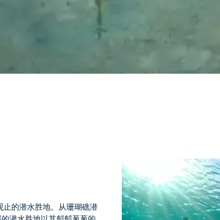
观止的潜水胜地。从
珊瑚礁潜
邦的潜水胜地
以其
郁郁葱葱的