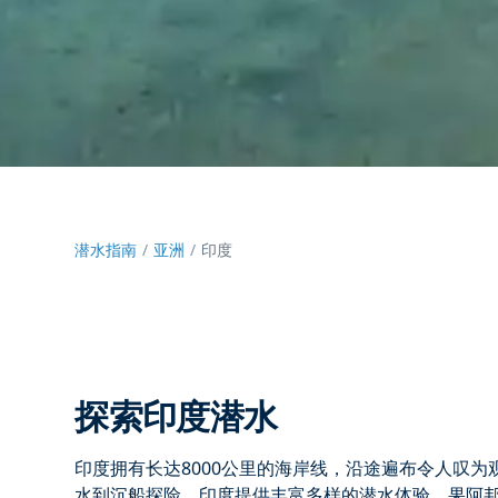
潜水指南
亚洲
印度
探索印度潜水
印度
拥有
长达8000公里的海岸线
，沿途遍布令人叹为
水
到
沉船探险
，印度提供丰富多样的
潜水体验
。
果阿