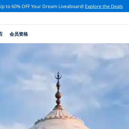
Up to 60% OFF Your Dream Liveaboard!
Explore the Deals
店
会员资格