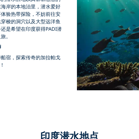
东海岸的本地治里，
潜水爱好
要体验热带探险，不妨
前往安
供穿梭的洞穴
以及大型远洋鱼
手还是希望
在印度获得PADI潜
之旅
。

华船宿，探索传奇的加拉帕戈
奖！
印度潜水地点