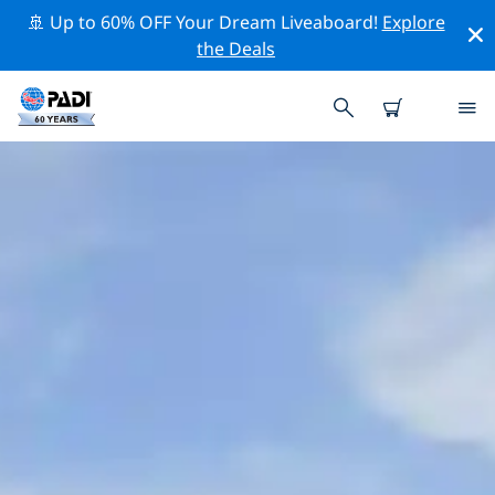
🚢 Up to 60% OFF Your Dream Liveaboard!
Explore
the Deals