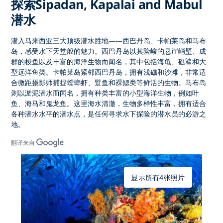
探索Sipadan, Kapalai and Mabul
潜水
潜入马来西亚三大顶级潜水胜地——西巴丹岛、卡帕莱岛和马布
岛，感受水下天堂般的魅力。西巴丹岛以其险峻的悬崖峭壁、成
群的梭鱼以及丰富的海洋生物而闻名，其中包括海龟、礁鲨和大
型远洋鱼类。卡帕莱岛紧邻西巴丹岛，拥有浅礁和沙滩，非常适
合微距摄影师捕捉螳螂虾、躄鱼和裸鳃类等鲜活的生物。马布岛
则以淤泥潜水而闻名，拥有种类丰富的小型海洋生物，例如叶
鱼、海马和鬼龙鱼。这里海水清澈，生物多样性丰富，拥有适合
各种潜水水平的潜水点，是任何寻求水下探险的潜水员的必游之
地。
翻译来自
显示所有4张照片