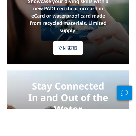
Showcase your diving skills with a
new PADI certification card in
eCard or waterproof card made
from recycled materials. Limited
supply!
立即获取
Stay Connected
In and Out of the
Water
PADI Club™ is your way to meetup
with divers, keep your skills fresh,
and take your diving to the next