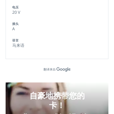
电压
20 V
插头
A
语言
马来语
翻译来自
自豪地携带您的
卡！