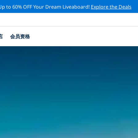
Up to 60% OFF Your Dream Liveaboard!
Explore the Deals
店
会员资格