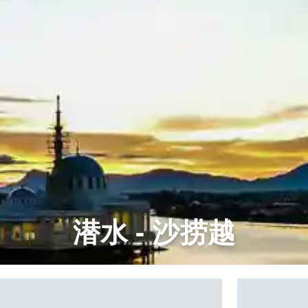
潜水 - 沙捞越