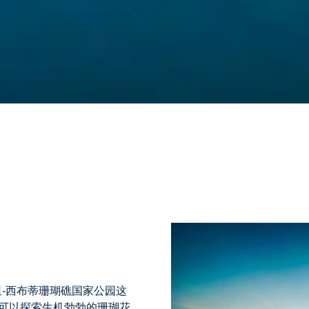
里-西布蒂珊瑚礁国家公园
这
员可以探索生机勃勃的珊瑚花