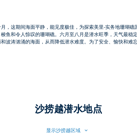
十月
，这期间海面平静，能见度极佳，为探索
美里-实务地珊瑚礁
、梭鱼和令人惊叹的珊瑚礁。
六月至八月是潜水旺季
，天气最稳
雨和波涛汹涌的海面，从而降低潜水难度。为了安全、愉快和难
沙捞越潜水地点
显示沙捞越区域