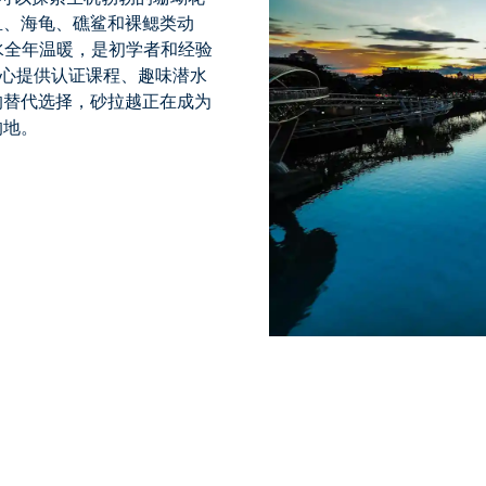
鱼、海龟、礁鲨和裸鳃类动
海水全年温暖，是初学者和经验
中心
提供认证课程、趣味潜水
的替代选择，砂拉越正在成为
的地。