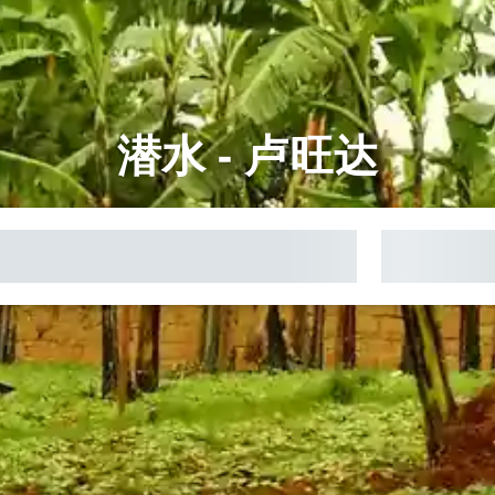
潜水 - 卢旺达