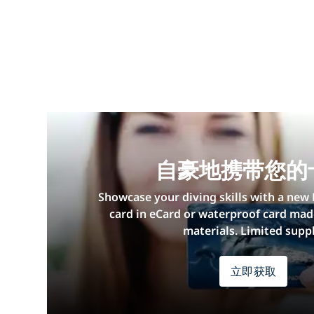
自豪地携带您的
Showcase your diving skills with a new 
card in eCard or waterproof card mad
materials. Limited suppl
立即获取