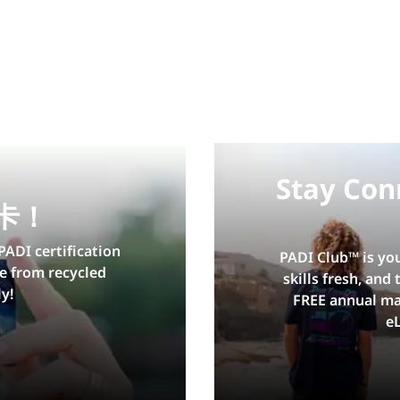
Stay Con
卡！
PADI certification
PADI Club™ is yo
e from recycled
skills fresh, and
y!
FREE annual ma
e