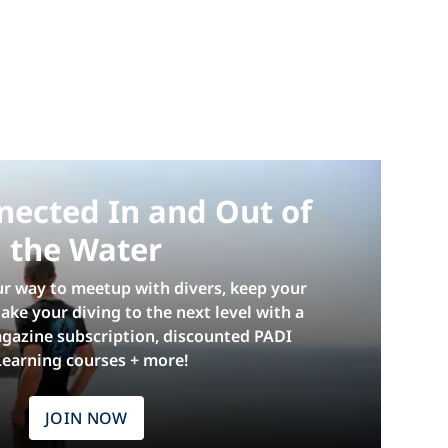
nected In and Out of
the Water
ur way to meetup with divers, keep your
 take your diving to the next level with a
gazine subscription, discounted PADI
Learning courses + more!
JOIN NOW