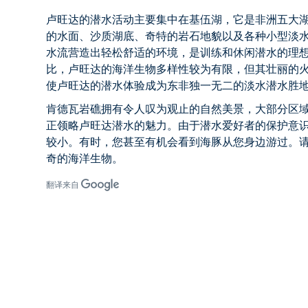
卢旺达的潜水活动
主要集中在基伍湖，它是非洲五大
的水面、沙质湖底、奇特的岩石地貌以及各种小型淡
水流营造出轻松舒适的环境，是训练和休闲潜水的理
比，卢旺达的海洋生物多样性较为有限，但其壮丽的
使
卢旺达的潜水
体验成为东非独一无二的淡水潜水胜
肯德瓦岩礁拥有令人叹为观止的自然美景，大部分区
正领略卢旺达潜水的魅力。由于潜水爱好者的保护意
较小。有时，您甚至有机会看到海豚从您身边游过。
奇的海洋生物。
翻译来自