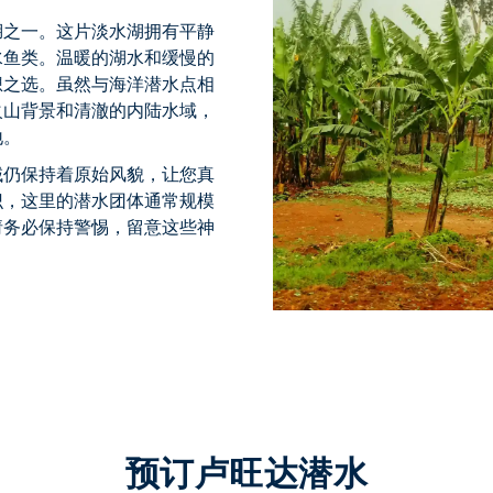
湖之一。这片淡水湖拥有平静
水鱼类。温暖的湖水和缓慢的
想之选。虽然与海洋潜水点相
火山背景和清澈的内陆水域，
地。
域仍保持着原始风貌，让您真
识，这里的潜水团体通常规模
请务必保持警惕，留意这些神
预订卢旺达潜水