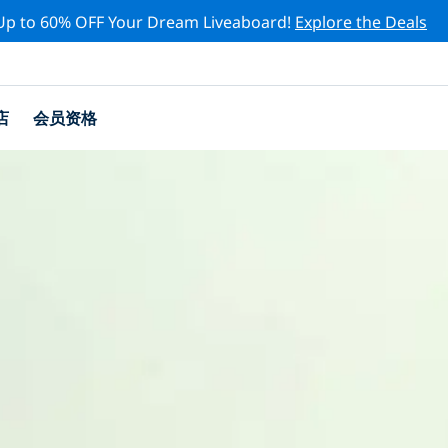
Up to 60% OFF Your Dream Liveaboard!
Explore the Deals
店
会员资格