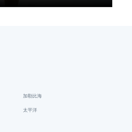
加勒比海
太平洋