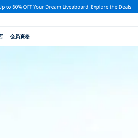
Up to 60% OFF Your Dream Liveaboard!
Explore the Deals
店
会员资格