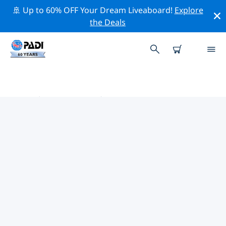
🚢 Up to 60% OFF Your Dream Liveaboard!
Explore
the Deals
珠海市附近的热门潜水地点
目前没有列出 珠海市的潜水地点。
借助上面的筛选器或交互式地图，探索 珠海市 点附近的潜
水点。如果您知道该站点，还可以查看每个潜水地点的详细
信息页面并投票。