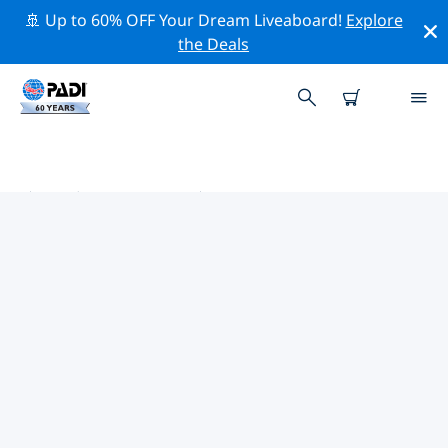
🚢 Up to 60% OFF Your Dream Liveaboard!
Explore
the Deals
济南市附近的热门潜水地点
目前没有列出 济南市的潜水地点。
借助上面的筛选器或交互式地图，探索 济南市 点附近的潜
水点。如果您知道该站点，还可以查看每个潜水地点的详细
信息页面并投票。