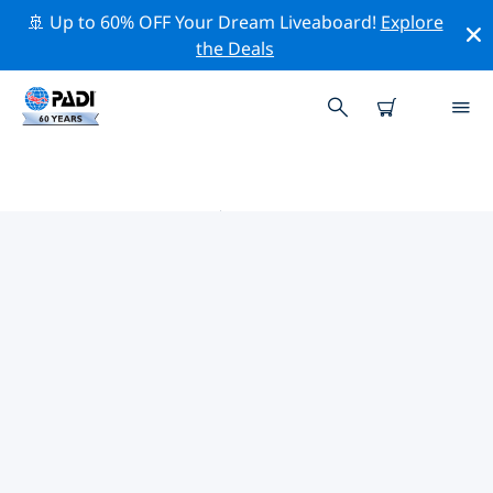
🚢 Up to 60% OFF Your Dream Liveaboard!
Explore
the Deals
斯旺西附近的热门潜水地点
目前在 斯旺西附近列出了 3 个潜水地点，其中 2 是 礁区潜
水 次潜水, 1 是 放流潜水 次潜水 和 1 是 海洋潜水 次潜水.
借助上面的筛选器或交互式地图，探索 斯旺西 点附近的潜
水点。如果您知道该站点，还可以查看每个潜水地点的详细
信息页面并投票。