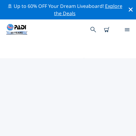
🚢 Up to 60% OFF Your Dream Liveaboard!
Explore
the Deals
萨莫色雷斯岛附近的热门潜水地点
目前没有列出 萨莫色雷斯岛的潜水地点。
借助上面的筛选器或交互式地图，探索 萨莫色雷斯岛 点附
近的潜水点。如果您知道该站点，还可以查看每个潜水地点
的详细信息页面并投票。