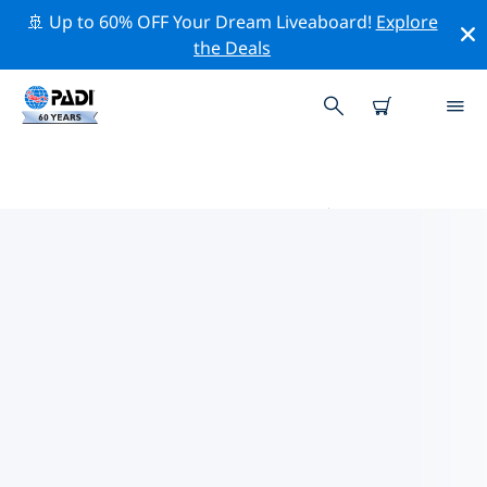
🚢 Up to 60% OFF Your Dream Liveaboard!
Explore
the Deals
瓦尔帕莱索大区附近的热门潜水地点
目前在 瓦尔帕莱索大区附近列出了 15 个潜水地点，其中 7
是 峭壁潜 次潜水, 4 是 海滩潜水 次潜水 和 4 是 洞窟潜水
次潜水.
借助上面的筛选器或交互式地图，探索 瓦尔帕莱索大区 点
附近的潜水点。如果您知道该站点，还可以查看每个潜水地
点的详细信息页面并投票。