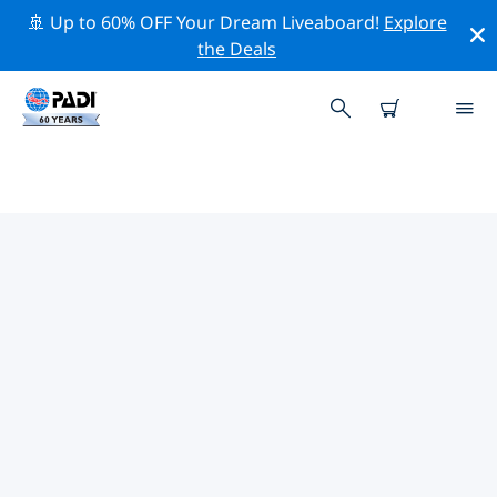
🚢 Up to 60% OFF Your Dream Liveaboard!
Explore
the Deals
POOR KNIGHTS ISLANDS附近的
热门潜水地点
借助上面的筛选器或交互式地图，探索 Poor Knights
Islands 点附近的潜水点。如果您知道该站点，还可以查看
每个潜水地点的详细信息页面并投票。