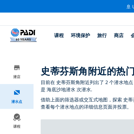
🚢 
课程
环境保护
旅行
商店
史蒂芬斯角附近的热
潜店
目前在 史蒂芬斯角附近列出了 2 个潜水地点，其中
是 海底沙地潜水 次潜水.
借助上面的筛选器或交互式地图，探索 史蒂
潜水点
查看每个潜水地点的详细信息页面并投票。
课程