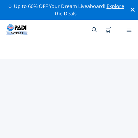
🚢 Up to 60% OFF Your Dream Liveaboard!
Explore
the Deals
罗德岛附近的热门潜水地点
目前在 罗德岛附近列出了 4 个潜水地点，其中 2 是 海滩潜
水 次潜水, 2 是 湖泊潜水 次潜水 和 1 是 海洋潜水 次潜水.
借助上面的筛选器或交互式地图，探索 罗德岛 点附近的潜
水点。如果您知道该站点，还可以查看每个潜水地点的详细
信息页面并投票。