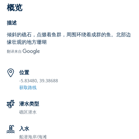
概览
描述
倾斜的礁石，点缀着鱼群，周围环绕着成群的鱼。北部边
缘壮观的地方珊瑚
翻译来自
位置
-5.83480, 39.38688
获取路线
潜水类型
礁区潜水
入水
船潜
海岸/海滩