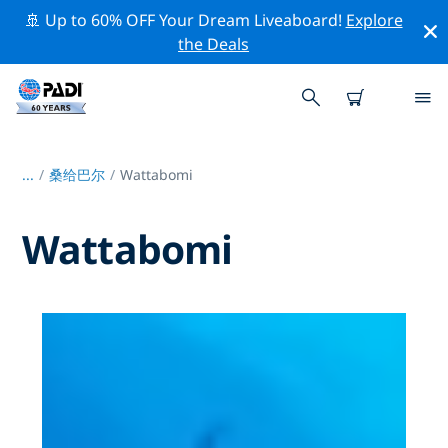
🚢 Up to 60% OFF Your Dream Liveaboard!
Explore
the Deals
...
/
桑给巴尔
Wattabomi
Wattabomi