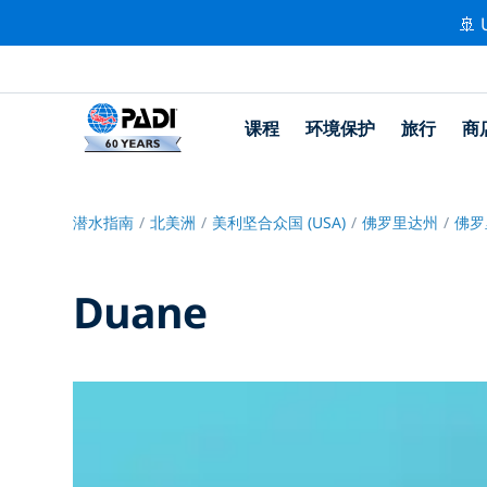
🚢 
课程
环境保护
旅行
商
潜水指南
北美洲
美利坚合众国 (USA)
佛罗里达州
佛罗
Duane