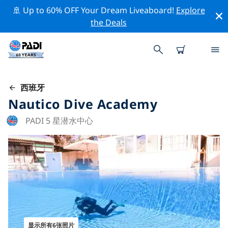
🚢 Up to 60% OFF Your Dream Liveaboard!
Explore
the Deals
西班牙
Nautico Dive Academy
PADI 5 星潜水中心
显示所有6张照片