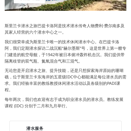
斯里兰卡潜水之旅巴提卡洛阿是技术潜水传奇人物费利·费尔南多及
其家人经营的六个潜水中心之一。
我们很荣幸成为斯里兰卡唯一的技术休闲潜水中心。在巴提卡洛
阿，我们定期潜水探访二战沉船“赫尔墨斯”号，这是世界上第一艘专
门建造的航空母舰，于1942年被日本俯冲轰炸机击沉。我们提供带
隔离歧管的双气瓶、氮氧混合气和三混气。
无论您是开启潜水之旅、提升技能，还是只想探索海岸原始的珊瑚
礁，位于斯里兰卡东海岸的五星级IDC中心都能满足每位潜水员的需
求。我们经验丰富的教练教授休闲潜水活动以及各级别的PADI课
程。
每年两次，我们也欢迎有志于成为职业潜水员的潜水员。教练发展
课程 (IDC) 分别于二月和九月举行。
潜水服务