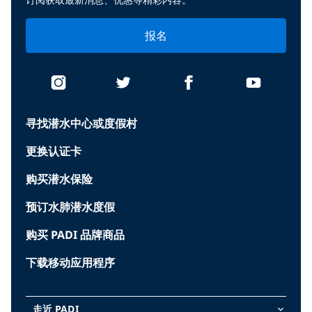
报名
寻找潜水中心或度假村
更换认证卡
购买潜水保险
预订水肺潜水度假
购买 PADI 品牌商品
下载移动应用程序
走近 PADI
keyboard_arrow_down