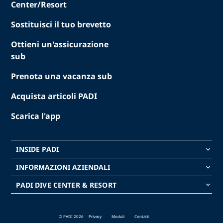
Center/Resort
Sostituisci il tuo brevetto
Ottieni un'assicurazione
sub
Prenota una vacanza sub
Acquista articoli PADI
Scarica l'app
INSIDE PADI
keyboard_arrow_down
INFORMAZIONI AZIENDALI
keyboard_arrow_down
PADI DIVE CENTER & RESORT
keyboard_arrow_down
© PADI 2026
Privacy
Moduli
Contatti