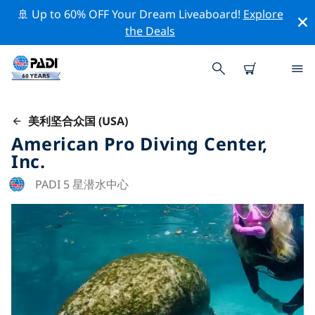
🚢 Up to 60% OFF Your Dream Liveaboard!
Explore
the Deals
美利坚合众国 (USA)
American Pro Diving Center,
Inc.
PADI 5 星潜水中心