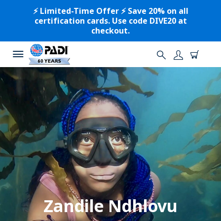
⚡️ Limited-Time Offer ⚡️ Save 20% on all
certification cards. Use code DIVE20 at
checkout.
Zandile Ndhlovu