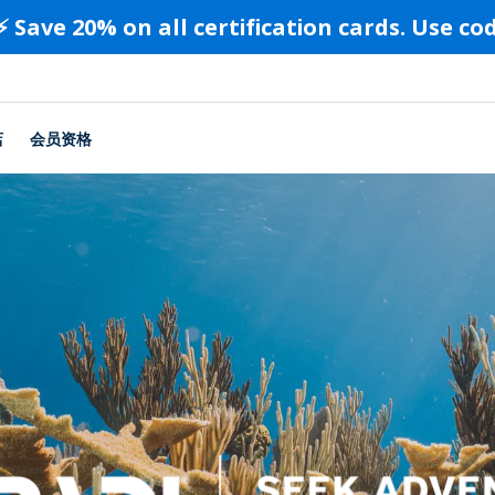
⚡️ Save 20% on all certification cards. Use c
店
会员资格