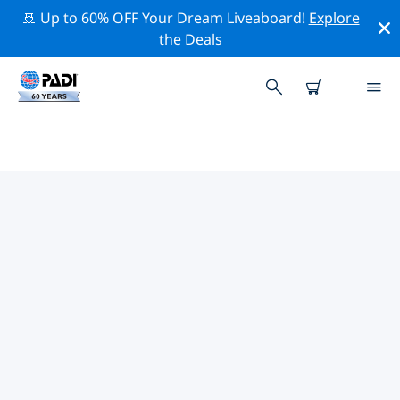
🚢 Up to 60% OFF Your Dream Liveaboard!
Explore
the Deals
TOP
NATUURBEHOUDSACTIVITEITEN
ROND COLOMBIA
Ontdek de natuurbehoudsactiviteiten rond Colombia
met behulp van de bovenstaande filters of de
interactieve kaart.