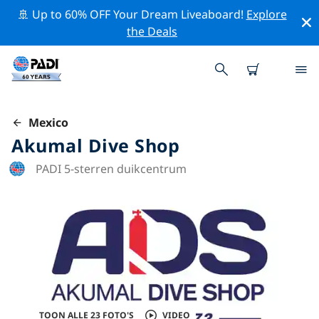
🚢 Up to 60% OFF Your Dream Liveaboard!
Explore
the Deals
Mexico
Akumal Dive Shop
PADI 5-sterren duikcentrum
TOON ALLE 23 FOTO'S
VIDEO