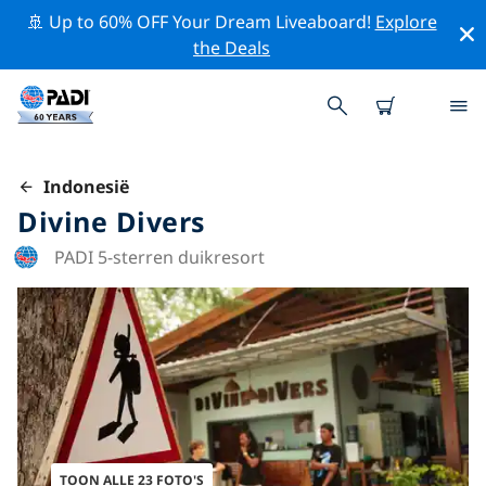
🚢 Up to 60% OFF Your Dream Liveaboard!
Explore
the Deals
Indonesië
Divine Divers
PADI 5-sterren duikresort
TOON ALLE 23 FOTO'S