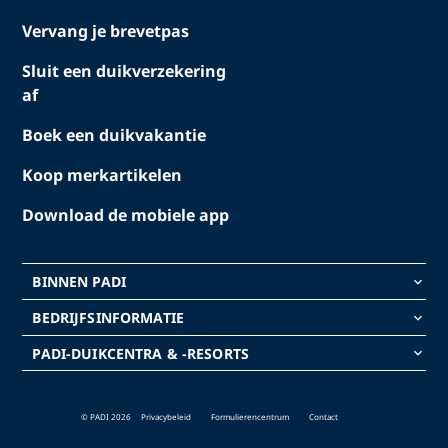
Vervang je brevetpas
Sluit een duikverzekering
af
Boek een duikvakantie
Koop merkartikelen
Download de mobiele app
BINNEN PADI
keyboard_arrow_down
BEDRIJFSINFORMATIE
keyboard_arrow_down
PADI-DUIKCENTRA & -RESORTS
keyboard_arrow_down
© PADI 2026
Privacybeleid
Formulierencentrum
Contact