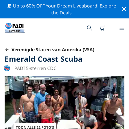
🚢 Up to 60% OFF Your Dream Liveaboard!
Explore
the Deals
Verenigde Staten van Amerika (VSA)
Emerald Coast Scuba
PADI 5-sterren CDC
TOON ALLE 22 FOTO'S