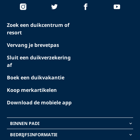
Zoek een duikcentrum of
resort
Vervang je brevetpas
Sluit een duikverzekering
af
Boek een duikvakantie
Koop merkartikelen
Download de mobiele app
BINNEN PADI
keyboard_arrow_down
BEDRIJFSINFORMATIE
keyboard_arrow_down