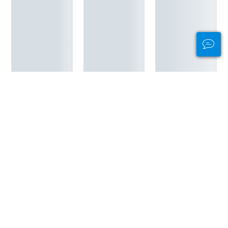
TUTTI I SITI D'IMMERSIONE IN ARKANSAS
Pubblicità
Immersioni per continente
Africa
America Centrale