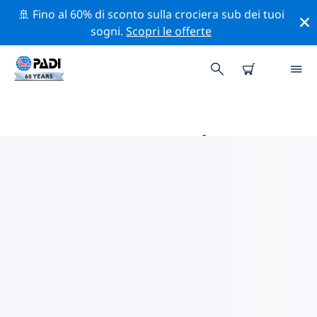
🚢 Fino al 60% di sconto sulla crociera sub dei tuoi
sogni.
Scopri le offerte
LE MIGLIORI ATTIVITÀ DI
CONSERVAZIONE VICINO A
COSTA RICA
Scopri le attività di conservazione vicino a Costa Rica
con l'aiuto dei filtri qui sopra o della mappa interattiva.