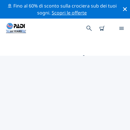
🚢 Fino al 60% di sconto sulla crociera sub dei tuoi
sogni.
Scopri le offerte
LE MIGLIORI ATTIVITÀ DI
CONSERVAZIONE VICINO A
COSTA RICA
Scopri le attività di conservazione vicino a Costa Rica
con l'aiuto dei filtri qui sopra o della mappa interattiva.