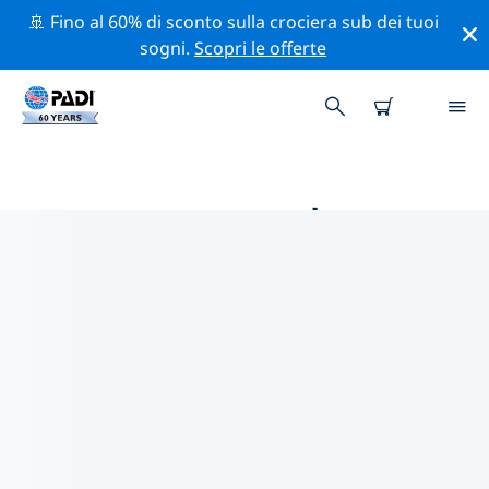
🚢 Fino al 60% di sconto sulla crociera sub dei tuoi
sogni.
Scopri le offerte
LE MIGLIORI ATTIVITÀ DI
CONSERVAZIONE VICINO A
PALAIA FOKAIA
Scopri le attività di conservazione vicino a Palaia Fokaia
con l'aiuto dei filtri qui sopra o della mappa interattiva.