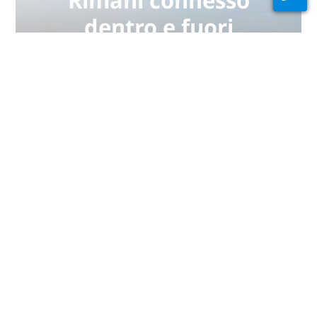
dentro e fuori
dall'acqua
PADI Club™ è un modo per
incontrare subacquei, mantenere
aggiornate le tue abilità e
migliorare le tue capacità di
immergerti con un abbonamento
annuale GRATUITO a una rivista,
corsi eLearning PADI scontati e
altro ancora!
ISCRIVITI ADESSO