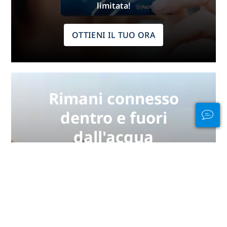
limitata!
OTTIENI IL TUO ORA
Rimani connesso
dentro e fuori
dall'acqua
PADI Club™ è un modo per
incontrare subacquei, mantenere
aggiornate le tue abilità e
migliorare le tue capacità di
immergerti con un abbonamento
annuale GRATUITO a una rivista,