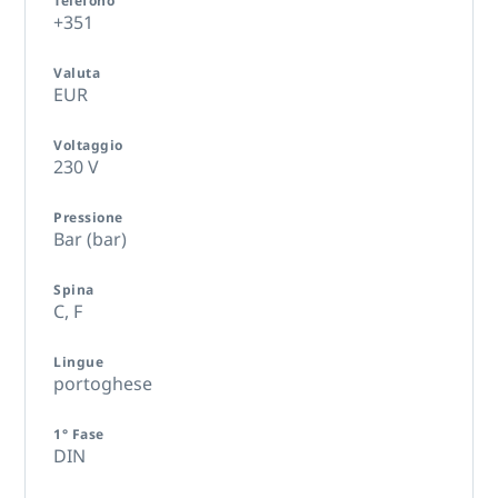
Telefono
+351
Valuta
EUR
Voltaggio
230 V
Pressione
Bar (bar)
Spina
C,
F
Lingue
portoghese
1° Fase
DIN