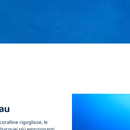
lau
coralline rigogliose,
le
subacquei più emozionanti