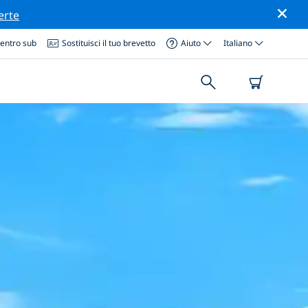
erte
centro sub
Sostituisci il tuo brevetto
Aiuto
Italiano