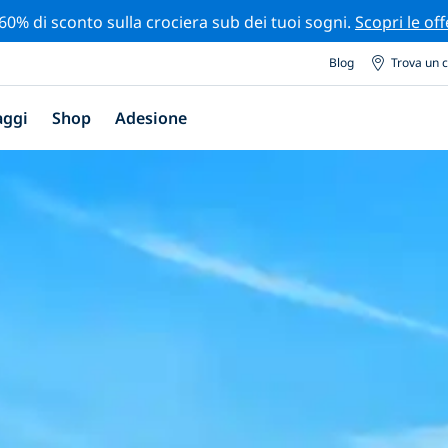
 60% di sconto sulla crociera sub dei tuoi sogni.
Scopri le off
Blog
Trova un 
aggi
Shop
Adesione