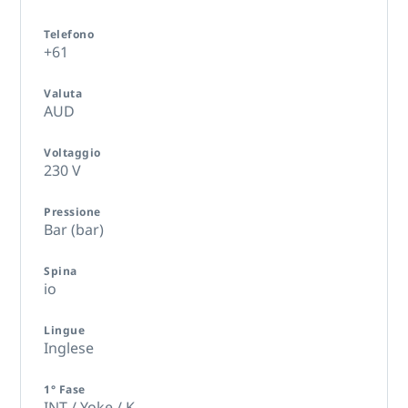
Telefono
+61
Valuta
AUD
Voltaggio
230 V
Pressione
Bar (bar)
Spina
io
Lingue
Inglese
1° Fase
INT / Yoke / K