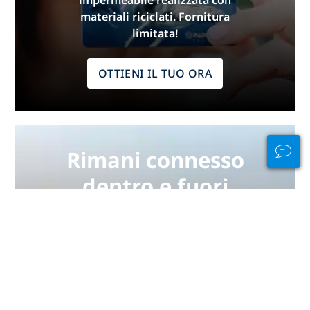
materiali riciclati. Fornitura
limitata!
OTTIENI IL TUO ORA
Rimani connesso
dentro e fuori
dall'acqua
PADI Club™ è un modo per
incontrare subacquei, mantenere
aggiornate le tue abilità e
migliorare le tue capacità di
immergerti con un abbonamento