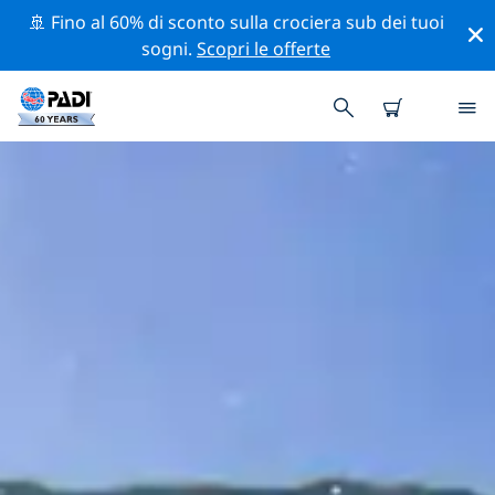
🚢 Fino al 60% di sconto sulla crociera sub dei tuoi
sogni.
Scopri le offerte