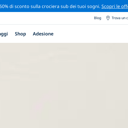
 60% di sconto sulla crociera sub dei tuoi sogni.
Scopri le off
Blog
Trova un 
aggi
Shop
Adesione