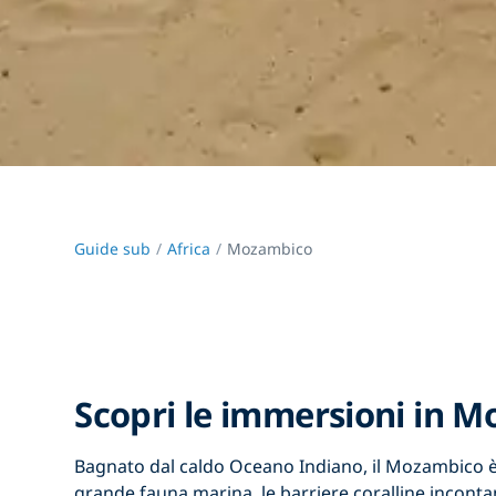
Guide sub
Africa
Mozambico
Scopri le immersioni in 
Bagnato dal caldo Oceano Indiano,
il Mozambico
è
grande fauna marina, le barriere coralline incontami