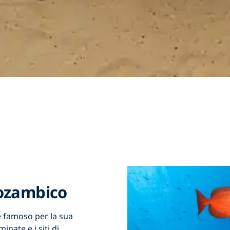
Mozambico
 famoso per la sua
nate e i siti di