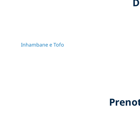
D
Inhambane e Tofo
Preno