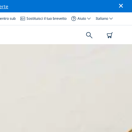
erte
centro sub
Sostituisci il tuo brevetto
Aiuto
Italiano